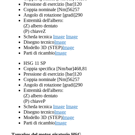
Pressione di esercizio [bar]
120
Coppia nominale [Nm]
56257
Angolo di rotazione [gradi]
290
Estremità dell'albero:
(Z) albero dentato
(P) chiave
Z
Scheda tecnica
Image
Image
Disegno tecnico
Image
Modello 3D (STEP)
Image
Parti di ricambio
Image
HSG 11 SP
Coppia specifica [Nm/bar]
468,81
Pressione di esercizio [bar]
120
Coppia nominale [Nm]
56257
Angolo di rotazione [gradi]
290
Estremità dell'albero:
(Z) albero dentato
(P) chiave
P
Scheda tecnica
Image
Image
Disegno tecnico
Image
Modello 3D (STEP)
Image
Parti di ricambio
Image
Tamaños del motor giratorio HSG