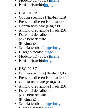
Modello 3D (STEP)
Image
Parti di ricambio
Image
HSG 01 SP
Coppia specifica [Nm/bar]
1,19
Pressione di esercizio [bar]
200
Coppia nominale [Nm]
238
Angolo di rotazione [gradi]
250
Estremità dell'albero:
(Z) albero dentato
(P) chiave
P
Scheda tecnica
Image
Image
Disegno tecnico
Image
Modello 3D (STEP)
Image
Parti di ricambio
Image
HSG 02 SZ
Coppia specifica [Nm/bar]
2,05
Pressione di esercizio [bar]
200
Coppia nominale [Nm]
410
Angolo di rotazione [gradi]
250
Estremità dell'albero:
(Z) albero dentato
(P) chiave
Z
Scheda tecnica
Image
Image
Disegno tecnico
Image