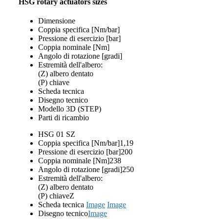
HSG rotary actuators sizes
Dimensione
Coppia specifica [Nm/bar]
Pressione di esercizio [bar]
Coppia nominale [Nm]
Angolo di rotazione [gradi]
Estremità dell'albero:
(Z) albero dentato
(P) chiave
Scheda tecnica
Disegno tecnico
Modello 3D (STEP)
Parti di ricambio
HSG 01 SZ
Coppia specifica [Nm/bar]
1,19
Pressione di esercizio [bar]
200
Coppia nominale [Nm]
238
Angolo di rotazione [gradi]
250
Estremità dell'albero:
(Z) albero dentato
(P) chiave
Z
Scheda tecnica
Image
Image
Disegno tecnico
Image