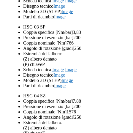
Scheda tecnica
Image
Image
Disegno tecnico
Image
Modello 3D (STEP)
Image
Parti di ricambio
Image
HSG 03 SP
Coppia specifica [Nm/bar]
3,83
Pressione di esercizio [bar]
200
Coppia nominale [Nm]
766
Angolo di rotazione [gradi]
250
Estremità dell'albero:
(Z) albero dentato
(P) chiave
P
Scheda tecnica
Image
Image
Disegno tecnico
Image
Modello 3D (STEP)
Image
Parti di ricambio
Image
HSG 04 SZ
Coppia specifica [Nm/bar]
7,88
Pressione di esercizio [bar]
200
Coppia nominale [Nm]
1576
Angolo di rotazione [gradi]
250
Estremità dell'albero:
(Z) albero dentato