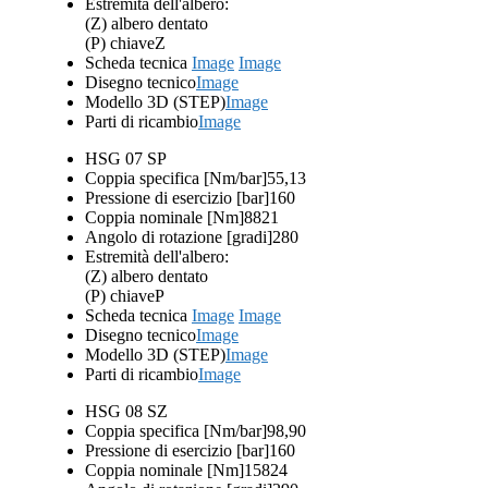
Estremità dell'albero:
(Z) albero dentato
(P) chiave
Z
Scheda tecnica
Image
Image
Disegno tecnico
Image
Modello 3D (STEP)
Image
Parti di ricambio
Image
HSG 07 SP
Coppia specifica [Nm/bar]
55,13
Pressione di esercizio [bar]
160
Coppia nominale [Nm]
8821
Angolo di rotazione [gradi]
280
Estremità dell'albero:
(Z) albero dentato
(P) chiave
P
Scheda tecnica
Image
Image
Disegno tecnico
Image
Modello 3D (STEP)
Image
Parti di ricambio
Image
HSG 08 SZ
Coppia specifica [Nm/bar]
98,90
Pressione di esercizio [bar]
160
Coppia nominale [Nm]
15824