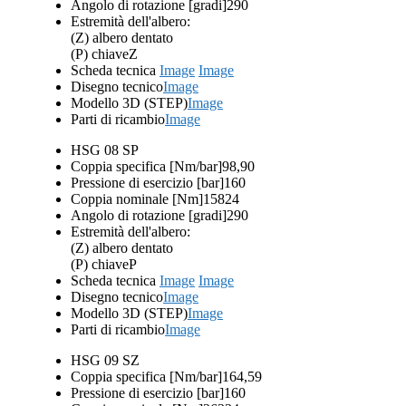
Angolo di rotazione [gradi]
290
Estremità dell'albero:
(Z) albero dentato
(P) chiave
Z
Scheda tecnica
Image
Image
Disegno tecnico
Image
Modello 3D (STEP)
Image
Parti di ricambio
Image
HSG 08 SP
Coppia specifica [Nm/bar]
98,90
Pressione di esercizio [bar]
160
Coppia nominale [Nm]
15824
Angolo di rotazione [gradi]
290
Estremità dell'albero:
(Z) albero dentato
(P) chiave
P
Scheda tecnica
Image
Image
Disegno tecnico
Image
Modello 3D (STEP)
Image
Parti di ricambio
Image
HSG 09 SZ
Coppia specifica [Nm/bar]
164,59
Pressione di esercizio [bar]
160