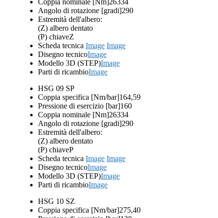
Coppia nominale [Nm]
26334
Angolo di rotazione [gradi]
290
Estremità dell'albero:
(Z) albero dentato
(P) chiave
Z
Scheda tecnica
Image
Image
Disegno tecnico
Image
Modello 3D (STEP)
Image
Parti di ricambio
Image
HSG 09 SP
Coppia specifica [Nm/bar]
164,59
Pressione di esercizio [bar]
160
Coppia nominale [Nm]
26334
Angolo di rotazione [gradi]
290
Estremità dell'albero:
(Z) albero dentato
(P) chiave
P
Scheda tecnica
Image
Image
Disegno tecnico
Image
Modello 3D (STEP)
Image
Parti di ricambio
Image
HSG 10 SZ
Coppia specifica [Nm/bar]
275,40