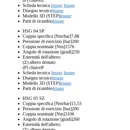
(P) chiave
Z
Scheda tecnica
Image
Image
Disegno tecnico
Image
Modello 3D (STEP)
Image
Parti di ricambio
Image
HSG 04 SP
Coppia specifica [Nm/bar]
7,88
Pressione di esercizio [bar]
200
Coppia nominale [Nm]
1576
Angolo di rotazione [gradi]
250
Estremità dell'albero:
(Z) albero dentato
(P) chiave
P
Scheda tecnica
Image
Image
Disegno tecnico
Image
Modello 3D (STEP)
Image
Parti di ricambio
Image
HSG 05 SZ
Coppia specifica [Nm/bar]
15,53
Pressione di esercizio [bar]
200
Coppia nominale [Nm]
3106
Angolo di rotazione [gradi]
260
Estremità dell'albero:
(Z) albero dentato