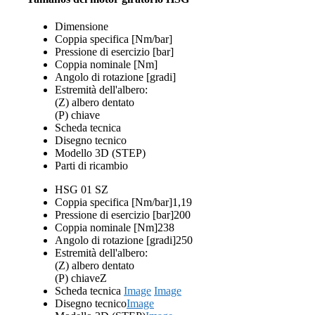
Dimensione
Coppia specifica [Nm/bar]
Pressione di esercizio [bar]
Coppia nominale [Nm]
Angolo di rotazione [gradi]
Estremità dell'albero:
(Z) albero dentato
(P) chiave
Scheda tecnica
Disegno tecnico
Modello 3D (STEP)
Parti di ricambio
HSG 01 SZ
Coppia specifica [Nm/bar]
1,19
Pressione di esercizio [bar]
200
Coppia nominale [Nm]
238
Angolo di rotazione [gradi]
250
Estremità dell'albero:
(Z) albero dentato
(P) chiave
Z
Scheda tecnica
Image
Image
Disegno tecnico
Image