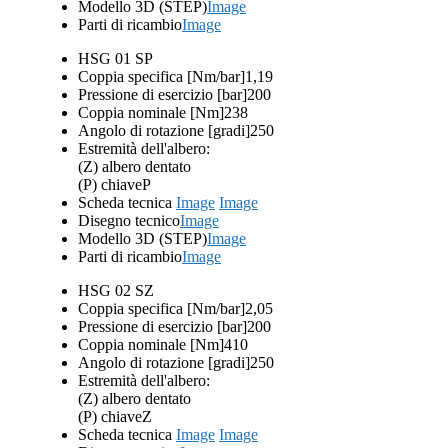
Modello 3D (STEP)
Image
Parti di ricambio
Image
HSG 01 SP
Coppia specifica [Nm/bar]
1,19
Pressione di esercizio [bar]
200
Coppia nominale [Nm]
238
Angolo di rotazione [gradi]
250
Estremità dell'albero:
(Z) albero dentato
(P) chiave
P
Scheda tecnica
Image
Image
Disegno tecnico
Image
Modello 3D (STEP)
Image
Parti di ricambio
Image
HSG 02 SZ
Coppia specifica [Nm/bar]
2,05
Pressione di esercizio [bar]
200
Coppia nominale [Nm]
410
Angolo di rotazione [gradi]
250
Estremità dell'albero:
(Z) albero dentato
(P) chiave
Z
Scheda tecnica
Image
Image