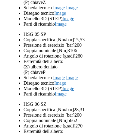
(P) chiave
Z
Scheda tecnica
Image
Image
Disegno tecnico
Image
Modello 3D (STEP)
Image
Parti di ricambio
Image
HSG 05 SP
Coppia specifica [Nm/bar]
15,53
Pressione di esercizio [bar]
200
Coppia nominale [Nm]
3106
Angolo di rotazione [gradi]
260
Estremità dell'albero:
(Z) albero dentato
(P) chiave
P
Scheda tecnica
Image
Image
Disegno tecnico
Image
Modello 3D (STEP)
Image
Parti di ricambio
Image
HSG 06 SZ
Coppia specifica [Nm/bar]
28,31
Pressione di esercizio [bar]
200
Coppia nominale [Nm]
5662
Angolo di rotazione [gradi]
270
Estremità dell'albero: