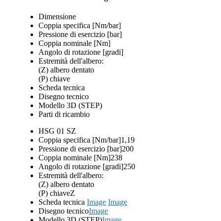
Dimensione
Coppia specifica [Nm/bar]
Pressione di esercizio [bar]
Coppia nominale [Nm]
Angolo di rotazione [gradi]
Estremità dell'albero:
(Z) albero dentato
(P) chiave
Scheda tecnica
Disegno tecnico
Modello 3D (STEP)
Parti di ricambio
HSG 01 SZ
Coppia specifica [Nm/bar]
1,19
Pressione di esercizio [bar]
200
Coppia nominale [Nm]
238
Angolo di rotazione [gradi]
250
Estremità dell'albero:
(Z) albero dentato
(P) chiave
Z
Scheda tecnica
Image
Image
Disegno tecnico
Image
Modello 3D (STEP)
Image