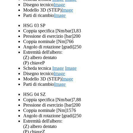
Disegno tecnico
Image
Modello 3D (STEP)
Image
Parti di ricambio
Image
HSG 03 SP
Coppia specifica [Nm/bar]
3,83
Pressione di esercizio [bar]
200
Coppia nominale [Nm]
766
Angolo di rotazione [gradi]
250
Estremità dell'albero:
(Z) albero dentato
(P) chiave
P
Scheda tecnica
Image
Image
Disegno tecnico
Image
Modello 3D (STEP)
Image
Parti di ricambio
Image
HSG 04 SZ
Coppia specifica [Nm/bar]
7,88
Pressione di esercizio [bar]
200
Coppia nominale [Nm]
1576
Angolo di rotazione [gradi]
250
Estremità dell'albero:
(Z) albero dentato
(P) chiave
Z