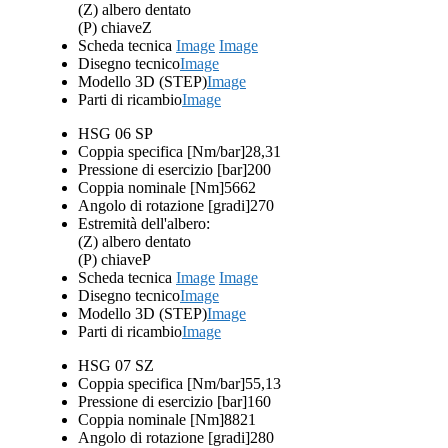
(Z) albero dentato
(P) chiave
Z
Scheda tecnica
Image
Image
Disegno tecnico
Image
Modello 3D (STEP)
Image
Parti di ricambio
Image
HSG 06 SP
Coppia specifica [Nm/bar]
28,31
Pressione di esercizio [bar]
200
Coppia nominale [Nm]
5662
Angolo di rotazione [gradi]
270
Estremità dell'albero:
(Z) albero dentato
(P) chiave
P
Scheda tecnica
Image
Image
Disegno tecnico
Image
Modello 3D (STEP)
Image
Parti di ricambio
Image
HSG 07 SZ
Coppia specifica [Nm/bar]
55,13
Pressione di esercizio [bar]
160
Coppia nominale [Nm]
8821
Angolo di rotazione [gradi]
280