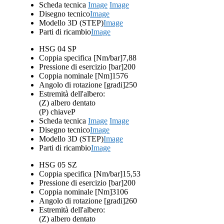
Scheda tecnica
Image
Image
Disegno tecnico
Image
Modello 3D (STEP)
Image
Parti di ricambio
Image
HSG 04 SP
Coppia specifica [Nm/bar]
7,88
Pressione di esercizio [bar]
200
Coppia nominale [Nm]
1576
Angolo di rotazione [gradi]
250
Estremità dell'albero:
(Z) albero dentato
(P) chiave
P
Scheda tecnica
Image
Image
Disegno tecnico
Image
Modello 3D (STEP)
Image
Parti di ricambio
Image
HSG 05 SZ
Coppia specifica [Nm/bar]
15,53
Pressione di esercizio [bar]
200
Coppia nominale [Nm]
3106
Angolo di rotazione [gradi]
260
Estremità dell'albero:
(Z) albero dentato