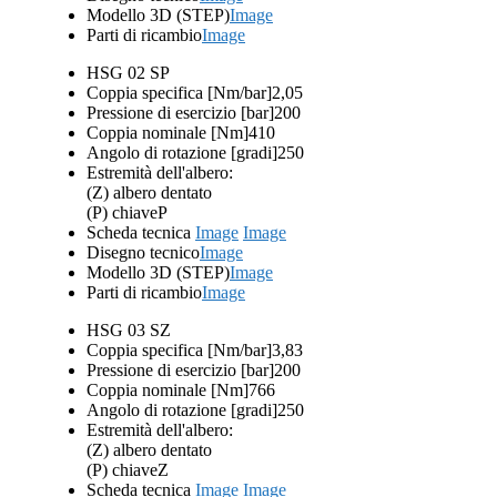
Modello 3D (STEP)
Image
Parti di ricambio
Image
HSG 02 SP
Coppia specifica [Nm/bar]
2,05
Pressione di esercizio [bar]
200
Coppia nominale [Nm]
410
Angolo di rotazione [gradi]
250
Estremità dell'albero:
(Z) albero dentato
(P) chiave
P
Scheda tecnica
Image
Image
Disegno tecnico
Image
Modello 3D (STEP)
Image
Parti di ricambio
Image
HSG 03 SZ
Coppia specifica [Nm/bar]
3,83
Pressione di esercizio [bar]
200
Coppia nominale [Nm]
766
Angolo di rotazione [gradi]
250
Estremità dell'albero:
(Z) albero dentato
(P) chiave
Z
Scheda tecnica
Image
Image