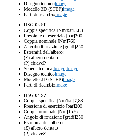
Disegno tecnico
Image
Modello 3D (STEP)
Image
Parti di ricambio
Image
HSG 03 SP
Coppia specifica [Nm/bar]
3,83
Pressione di esercizio [bar]
200
Coppia nominale [Nm]
766
Angolo di rotazione [gradi]
250
Estremità dell'albero:
(Z) albero dentato
(P) chiave
P
Scheda tecnica
Image
Image
Disegno tecnico
Image
Modello 3D (STEP)
Image
Parti di ricambio
Image
HSG 04 SZ
Coppia specifica [Nm/bar]
7,88
Pressione di esercizio [bar]
200
Coppia nominale [Nm]
1576
Angolo di rotazione [gradi]
250
Estremità dell'albero:
(Z) albero dentato
(P) chiave
Z