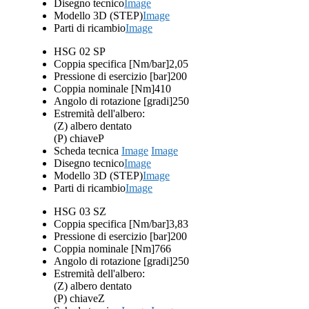
Disegno tecnico
Image
Modello 3D (STEP)
Image
Parti di ricambio
Image
HSG 02 SP
Coppia specifica [Nm/bar]
2,05
Pressione di esercizio [bar]
200
Coppia nominale [Nm]
410
Angolo di rotazione [gradi]
250
Estremità dell'albero:
(Z) albero dentato
(P) chiave
P
Scheda tecnica
Image
Image
Disegno tecnico
Image
Modello 3D (STEP)
Image
Parti di ricambio
Image
HSG 03 SZ
Coppia specifica [Nm/bar]
3,83
Pressione di esercizio [bar]
200
Coppia nominale [Nm]
766
Angolo di rotazione [gradi]
250
Estremità dell'albero:
(Z) albero dentato
(P) chiave
Z