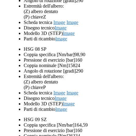
Angolo di rotazione [gradi]
290
Estremità dell'albero:
(Z) albero dentato
(P) chiave
Z
Scheda tecnica
Image
Image
Disegno tecnico
Image
Modello 3D (STEP)
Image
Parti di ricambio
Image
HSG 08 SP
Coppia specifica [Nm/bar]
98,90
Pressione di esercizio [bar]
160
Coppia nominale [Nm]
15824
Angolo di rotazione [gradi]
290
Estremità dell'albero:
(Z) albero dentato
(P) chiave
P
Scheda tecnica
Image
Image
Disegno tecnico
Image
Modello 3D (STEP)
Image
Parti di ricambio
Image
HSG 09 SZ
Coppia specifica [Nm/bar]
164,59
Pressione di esercizio [bar]
160
Coppia nominale [Nm]
26334