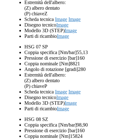
Estremità dell'albero:
(Z) albero dentato
(P) chiave
Z
Scheda tecnica
Image
Image
Disegno tecnico
Image
Modello 3D (STEP)
Image
Parti di ricambio
Image
HSG 07 SP
Coppia specifica [Nm/bar]
55,13
Pressione di esercizio [bar]
160
Coppia nominale [Nm]
8821
Angolo di rotazione [gradi]
280
Estremità dell'albero:
(Z) albero dentato
(P) chiave
P
Scheda tecnica
Image
Image
Disegno tecnico
Image
Modello 3D (STEP)
Image
Parti di ricambio
Image
HSG 08 SZ
Coppia specifica [Nm/bar]
98,90
Pressione di esercizio [bar]
160
Coppia nominale [Nm]
15824