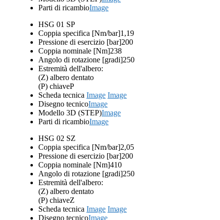
Parti di ricambio
Image
HSG 01 SP
Coppia specifica [Nm/bar]
1,19
Pressione di esercizio [bar]
200
Coppia nominale [Nm]
238
Angolo di rotazione [gradi]
250
Estremità dell'albero:
(Z) albero dentato
(P) chiave
P
Scheda tecnica
Image
Image
Disegno tecnico
Image
Modello 3D (STEP)
Image
Parti di ricambio
Image
HSG 02 SZ
Coppia specifica [Nm/bar]
2,05
Pressione di esercizio [bar]
200
Coppia nominale [Nm]
410
Angolo di rotazione [gradi]
250
Estremità dell'albero:
(Z) albero dentato
(P) chiave
Z
Scheda tecnica
Image
Image
Disegno tecnico
Image