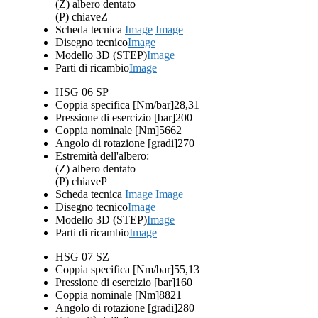
(Z) albero dentato
(P) chiave
Z
Scheda tecnica
Image
Image
Disegno tecnico
Image
Modello 3D (STEP)
Image
Parti di ricambio
Image
HSG 06 SP
Coppia specifica [Nm/bar]
28,31
Pressione di esercizio [bar]
200
Coppia nominale [Nm]
5662
Angolo di rotazione [gradi]
270
Estremità dell'albero:
(Z) albero dentato
(P) chiave
P
Scheda tecnica
Image
Image
Disegno tecnico
Image
Modello 3D (STEP)
Image
Parti di ricambio
Image
HSG 07 SZ
Coppia specifica [Nm/bar]
55,13
Pressione di esercizio [bar]
160
Coppia nominale [Nm]
8821
Angolo di rotazione [gradi]
280