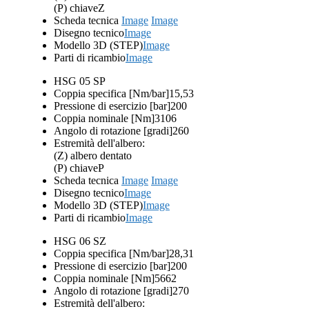
(P) chiave
Z
Scheda tecnica
Image
Image
Disegno tecnico
Image
Modello 3D (STEP)
Image
Parti di ricambio
Image
HSG 05 SP
Coppia specifica [Nm/bar]
15,53
Pressione di esercizio [bar]
200
Coppia nominale [Nm]
3106
Angolo di rotazione [gradi]
260
Estremità dell'albero:
(Z) albero dentato
(P) chiave
P
Scheda tecnica
Image
Image
Disegno tecnico
Image
Modello 3D (STEP)
Image
Parti di ricambio
Image
HSG 06 SZ
Coppia specifica [Nm/bar]
28,31
Pressione di esercizio [bar]
200
Coppia nominale [Nm]
5662
Angolo di rotazione [gradi]
270
Estremità dell'albero: