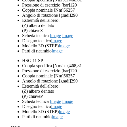
Pressione di esercizio [bar]
120
Coppia nominale [Nm]
56257
Angolo di rotazione [gradi]
290
Estremità dell'albero:
(Z) albero dentato
(P) chiave
Z
Scheda tecnica
Image
Image
Disegno tecnico
Image
Modello 3D (STEP)
Image
Parti di ricambio
Image
HSG 11 SP
Coppia specifica [Nm/bar]
468,81
Pressione di esercizio [bar]
120
Coppia nominale [Nm]
56257
Angolo di rotazione [gradi]
290
Estremità dell'albero:
(Z) albero dentato
(P) chiave
P
Scheda tecnica
Image
Image
Disegno tecnico
Image
Modello 3D (STEP)
Image
Parti di ricambio
Image