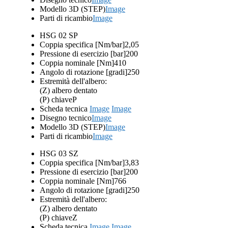
Modello 3D (STEP)
Image
Parti di ricambio
Image
HSG 02 SP
Coppia specifica [Nm/bar]
2,05
Pressione di esercizio [bar]
200
Coppia nominale [Nm]
410
Angolo di rotazione [gradi]
250
Estremità dell'albero:
(Z) albero dentato
(P) chiave
P
Scheda tecnica
Image
Image
Disegno tecnico
Image
Modello 3D (STEP)
Image
Parti di ricambio
Image
HSG 03 SZ
Coppia specifica [Nm/bar]
3,83
Pressione di esercizio [bar]
200
Coppia nominale [Nm]
766
Angolo di rotazione [gradi]
250
Estremità dell'albero:
(Z) albero dentato
(P) chiave
Z
Scheda tecnica
Image
Image