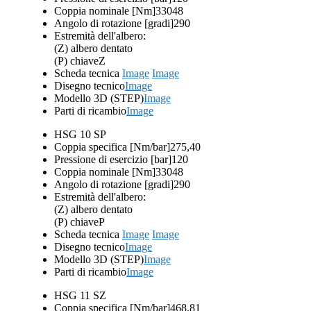
Coppia nominale [Nm]
33048
Angolo di rotazione [gradi]
290
Estremità dell'albero:
(Z) albero dentato
(P) chiave
Z
Scheda tecnica
Image
Image
Disegno tecnico
Image
Modello 3D (STEP)
Image
Parti di ricambio
Image
HSG 10 SP
Coppia specifica [Nm/bar]
275,40
Pressione di esercizio [bar]
120
Coppia nominale [Nm]
33048
Angolo di rotazione [gradi]
290
Estremità dell'albero:
(Z) albero dentato
(P) chiave
P
Scheda tecnica
Image
Image
Disegno tecnico
Image
Modello 3D (STEP)
Image
Parti di ricambio
Image
HSG 11 SZ
Coppia specifica [Nm/bar]
468,81