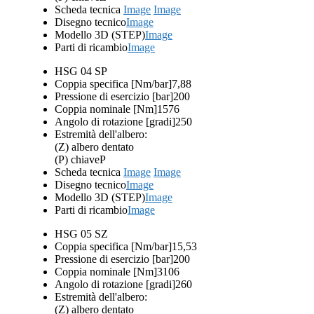
Scheda tecnica
Image
Image
Disegno tecnico
Image
Modello 3D (STEP)
Image
Parti di ricambio
Image
HSG 04 SP
Coppia specifica [Nm/bar]
7,88
Pressione di esercizio [bar]
200
Coppia nominale [Nm]
1576
Angolo di rotazione [gradi]
250
Estremità dell'albero:
(Z) albero dentato
(P) chiave
P
Scheda tecnica
Image
Image
Disegno tecnico
Image
Modello 3D (STEP)
Image
Parti di ricambio
Image
HSG 05 SZ
Coppia specifica [Nm/bar]
15,53
Pressione di esercizio [bar]
200
Coppia nominale [Nm]
3106
Angolo di rotazione [gradi]
260
Estremità dell'albero:
(Z) albero dentato