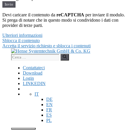
Invio
Devi caricare il contenuto da
reCAPTCHA
per inviare il modulo.
Si prega di notare che in questo modo si condividono i dati con
provider di terze parti.
Ulteriori informazioni
Sblocca il contenuto
Accetta il servizio richiesto e sblocca i contenuti
Vai
al
Ricerca
contenuto
per:
Contattateci
Download
Login
LINKEDIN
IT
DE
EN
FR
ES
PL