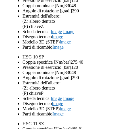
Pressione di esercizio [bar]
120
Coppia nominale [Nm]
33048
Angolo di rotazione [gradi]
290
Estremità dell'albero:
(Z) albero dentato
(P) chiave
Z
Scheda tecnica
Image
Image
Disegno tecnico
Image
Modello 3D (STEP)
Image
Parti di ricambio
Image
HSG 10 SP
Coppia specifica [Nm/bar]
275,40
Pressione di esercizio [bar]
120
Coppia nominale [Nm]
33048
Angolo di rotazione [gradi]
290
Estremità dell'albero:
(Z) albero dentato
(P) chiave
P
Scheda tecnica
Image
Image
Disegno tecnico
Image
Modello 3D (STEP)
Image
Parti di ricambio
Image
HSG 11 SZ
Coppia specifica [Nm/bar]
468,81