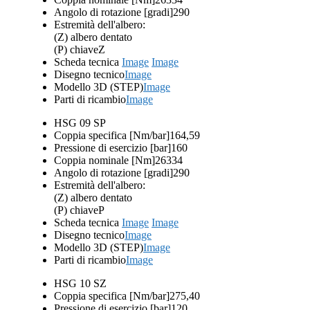
Angolo di rotazione [gradi]
290
Estremità dell'albero:
(Z) albero dentato
(P) chiave
Z
Scheda tecnica
Image
Image
Disegno tecnico
Image
Modello 3D (STEP)
Image
Parti di ricambio
Image
HSG 09 SP
Coppia specifica [Nm/bar]
164,59
Pressione di esercizio [bar]
160
Coppia nominale [Nm]
26334
Angolo di rotazione [gradi]
290
Estremità dell'albero:
(Z) albero dentato
(P) chiave
P
Scheda tecnica
Image
Image
Disegno tecnico
Image
Modello 3D (STEP)
Image
Parti di ricambio
Image
HSG 10 SZ
Coppia specifica [Nm/bar]
275,40
Pressione di esercizio [bar]
120