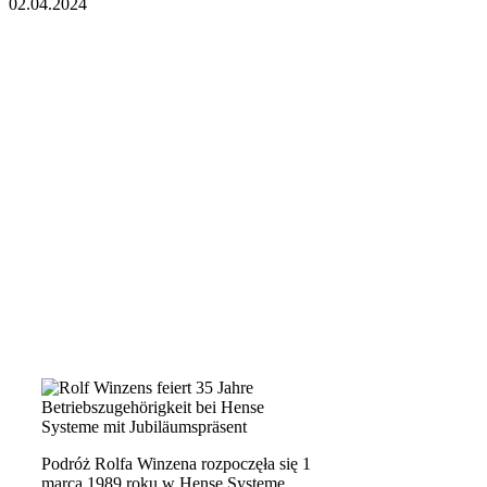
02.04.2024
Menu
35 lat innowacji i
pasji: rocznica
Rolfa Winzena w
Hense Systeme
Podróż Rolfa Winzena rozpoczęła się 1
marca 1989 roku w Hense Systeme