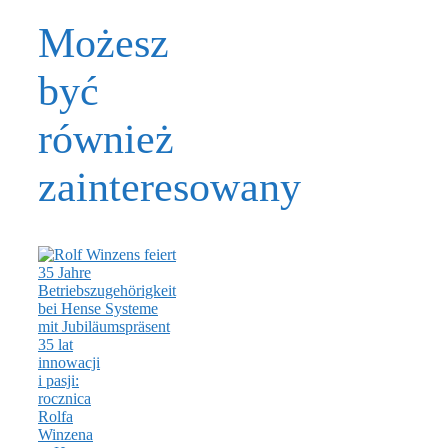
Możesz
być
również
zainteresowany
35 lat
innowacji
i pasji:
rocznica
Rolfa
Winzena