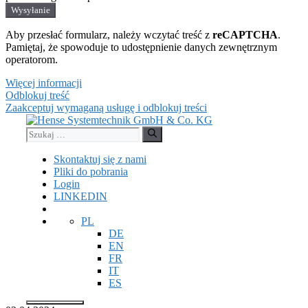
Wysyłanie
Aby przesłać formularz, należy wczytać treść z
reCAPTCHA
.
Pamiętaj, że spowoduje to udostępnienie danych zewnętrznym
operatorom.
Więcej informacji
Odblokuj treść
Zaakceptuj wymaganą usługę i odblokuj treści
Przejdź
do
Szukaj:
treści
Skontaktuj się z nami
Pliki do pobrania
Login
LINKEDIN
PL
DE
EN
FR
IT
ES