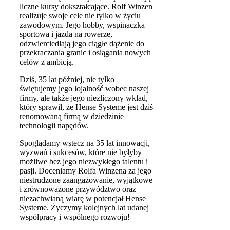
liczne kursy dokształcające. Rolf Winzen
realizuje swoje cele nie tylko w życiu
zawodowym. Jego hobby, wspinaczka
sportowa i jazda na rowerze,
odzwierciedlają jego ciągłe dążenie do
przekraczania granic i osiągania nowych
celów z ambicją.
Dziś, 35 lat później, nie tylko
świętujemy jego lojalność wobec naszej
firmy, ale także jego niezliczony wkład,
który sprawił, że Hense Systeme jest dziś
renomowaną firmą w dziedzinie
technologii napędów.
Spoglądamy wstecz na 35 lat innowacji,
wyzwań i sukcesów, które nie byłyby
możliwe bez jego niezwykłego talentu i
pasji. Doceniamy Rolfa Winzena za jego
niestrudzone zaangażowanie, wyjątkowe
i zrównoważone przywództwo oraz
niezachwianą wiarę w potencjał Hense
Systeme. Życzymy kolejnych lat udanej
współpracy i wspólnego rozwoju!