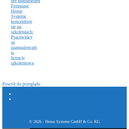
Hense
Systeme
koncentruje
się na
szkoleniach:
Pracownicy
są
zaangażowani
w
licencję
szkoleniową
Powrót do przeglądu
Ochrona danych
Nadruk
© 2026 - Hense Systeme GmbH & Co. KG