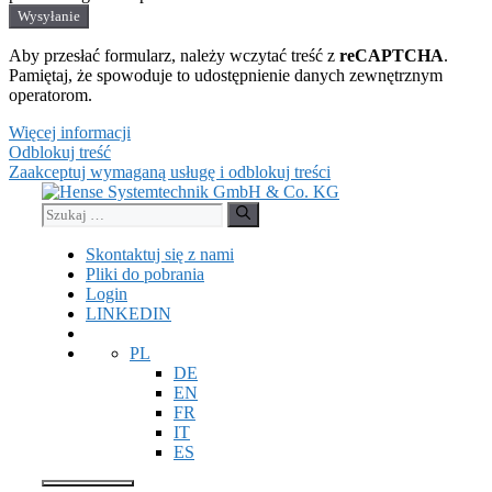
Wysyłanie
Aby przesłać formularz, należy wczytać treść z
reCAPTCHA
.
Pamiętaj, że spowoduje to udostępnienie danych zewnętrznym
operatorom.
Więcej informacji
Odblokuj treść
Zaakceptuj wymaganą usługę i odblokuj treści
Przejdź
do
Szukaj:
treści
Skontaktuj się z nami
Pliki do pobrania
Login
LINKEDIN
PL
DE
EN
FR
IT
ES