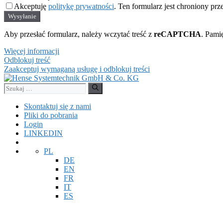
Akceptuję
politykę prywatności
. Ten formularz jest chroniony pr
Wysyłanie
Aby przesłać formularz, należy wczytać treść z
reCAPTCHA
. Pami
Więcej informacji
Odblokuj treść
Zaakceptuj wymaganą usługę i odblokuj treści
Przejdź
do
Szukaj:
treści
Skontaktuj się z nami
Pliki do pobrania
Login
LINKEDIN
PL
DE
EN
FR
IT
ES