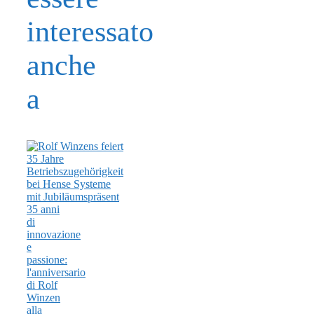
interessato
anche
a
35 anni
di
innovazione
e
passione:
l'anniversario
di Rolf
Winzen
alla