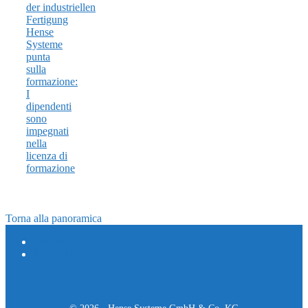
Hense
Systeme
punta
sulla
formazione:
I
dipendenti
sono
impegnati
nella
licenza di
formazione
Torna alla panoramica
Protezione dei dati
Impronta