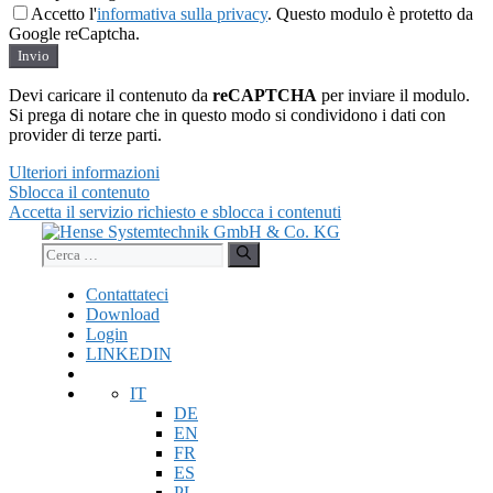
Accetto l'
informativa sulla privacy
. Questo modulo è protetto da
Google reCaptcha.
Invio
Devi caricare il contenuto da
reCAPTCHA
per inviare il modulo.
Si prega di notare che in questo modo si condividono i dati con
provider di terze parti.
Ulteriori informazioni
Sblocca il contenuto
Accetta il servizio richiesto e sblocca i contenuti
Vai
al
Ricerca
contenuto
per:
Contattateci
Download
Login
LINKEDIN
IT
DE
EN
FR
ES
PL