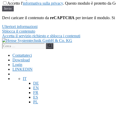
Accetto l'
informativa sulla privacy
. Questo modulo è protetto da G
Invio
Devi caricare il contenuto da
reCAPTCHA
per inviare il modulo. Si 
Ulteriori informazioni
Sblocca il contenuto
Accetta il servizio richiesto e sblocca i contenuti
Vai
al
Ricerca
contenuto
per:
Contattateci
Download
Login
LINKEDIN
IT
DE
EN
FR
ES
PL