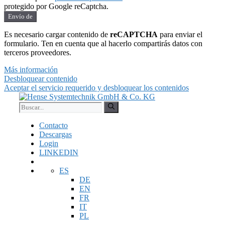
protegido por Google reCaptcha.
Envío de
Es necesario cargar contenido de
reCAPTCHA
para enviar el
formulario. Ten en cuenta que al hacerlo compartirás datos con
terceros proveedores.
Más información
Desbloquear contenido
Aceptar el servicio requerido y desbloquear los contenidos
Saltar
al
Buscar:
contenido
Contacto
Descargas
Login
LINKEDIN
ES
DE
EN
FR
IT
PL