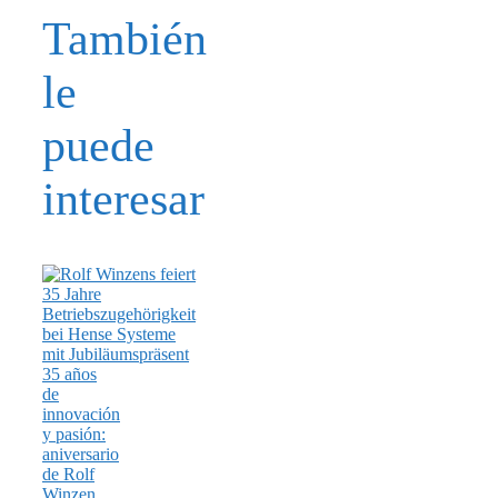
También
le
puede
interesar
35 años
de
innovación
y pasión:
aniversario
de Rolf
Winzen