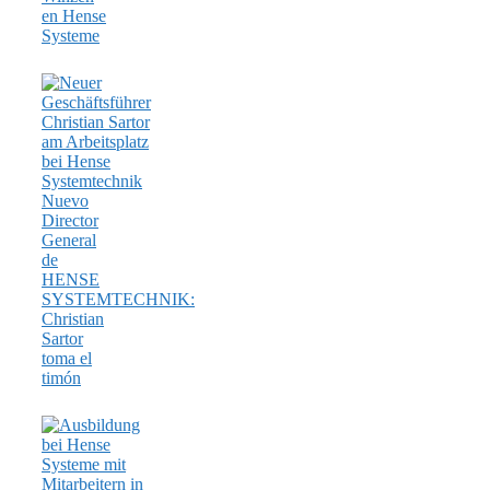
en Hense
Systeme
Nuevo
Director
General
de
HENSE
SYSTEMTECHNIK:
Christian
Sartor
toma el
timón