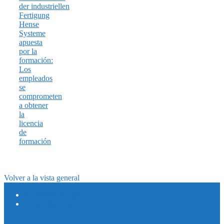
Hense
Systeme
apuesta
por la
formación:
Los
empleados
se
comprometen
a obtener
la
licencia
de
formación
Volver a la vista general
Protección de datos
Pie de imprenta