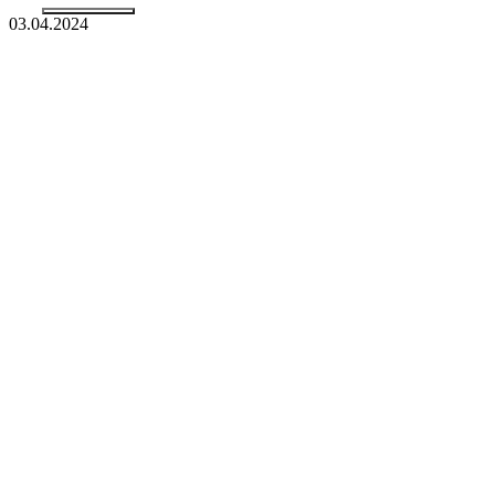
03.04.2024
Menú
Nuevo Director
General de
HENSE
SYSTEMTECHNI
Christian Sartor
toma el timón