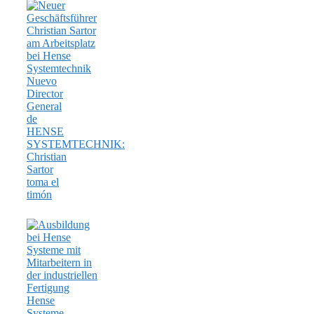
Nuevo
Director
General
de
HENSE
SYSTEMTECHNIK:
Christian
Sartor
toma el
timón
Hense
Systeme