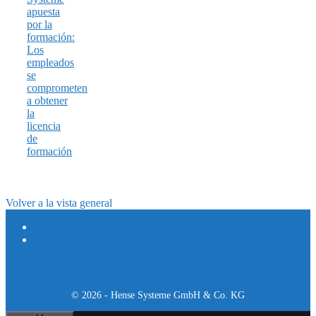
apuesta
por la
formación:
Los
empleados
se
comprometen
a obtener
la
licencia
de
formación
Volver a la vista general
Protección de datos
Pie de imprenta
© 2026 - Hense Systeme GmbH & Co. KG