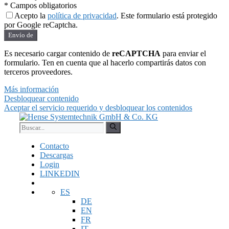
* Campos obligatorios
Acepto la
política de privacidad
. Este formulario está protegido
por Google reCaptcha.
Envío de
Es necesario cargar contenido de
reCAPTCHA
para enviar el
formulario. Ten en cuenta que al hacerlo compartirás datos con
terceros proveedores.
Más información
Desbloquear contenido
Aceptar el servicio requerido y desbloquear los contenidos
Saltar
al
Buscar:
contenido
Contacto
Descargas
Login
LINKEDIN
ES
DE
EN
FR
IT