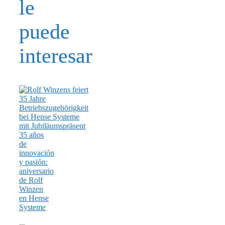
le
puede
interesar
35 años
de
innovación
y pasión:
aniversario
de Rolf
Winzen
en Hense
Systeme