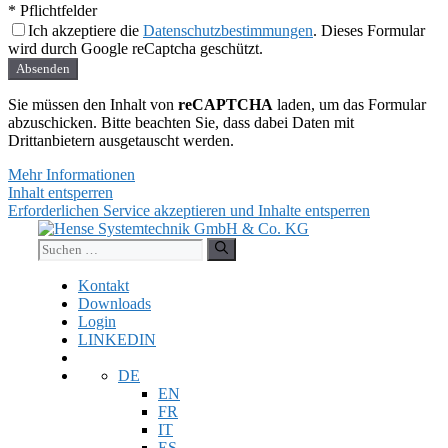
* Pflichtfelder
Ich akzeptiere die
Datenschutzbestimmungen
. Dieses Formular
wird durch Google reCaptcha geschützt.
Absenden
Sie müssen den Inhalt von
reCAPTCHA
laden, um das Formular
abzuschicken. Bitte beachten Sie, dass dabei Daten mit
Drittanbietern ausgetauscht werden.
Mehr Informationen
Inhalt entsperren
Erforderlichen Service akzeptieren und Inhalte entsperren
Zum
Inhalt
Suchen
springen
nach:
Kontakt
Downloads
Login
LINKEDIN
DE
EN
FR
IT
ES