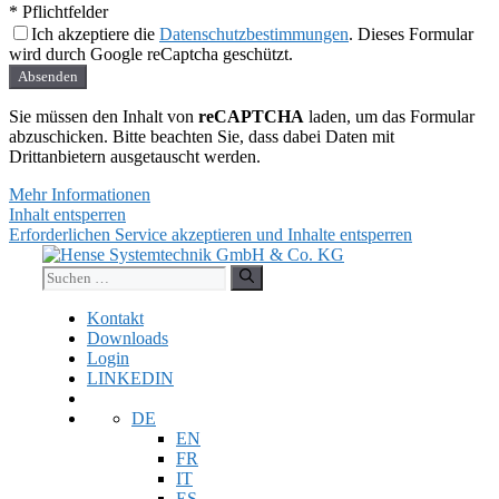
* Pflichtfelder
Ich akzeptiere die
Datenschutzbestimmungen
. Dieses Formular
wird durch Google reCaptcha geschützt.
Absenden
Sie müssen den Inhalt von
reCAPTCHA
laden, um das Formular
abzuschicken. Bitte beachten Sie, dass dabei Daten mit
Drittanbietern ausgetauscht werden.
Mehr Informationen
Inhalt entsperren
Erforderlichen Service akzeptieren und Inhalte entsperren
Zum
Inhalt
Suchen
springen
nach:
Kontakt
Downloads
Login
LINKEDIN
DE
EN
FR
IT
ES