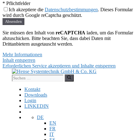
* Pflichtfelder
Ich akzeptiere die
Datenschutzbestimmungen
. Dieses Formular
wird durch Google reCaptcha geschützt.
Absenden
Sie müssen den Inhalt von
reCAPTCHA
laden, um das Formular
abzuschicken. Bitte beachten Sie, dass dabei Daten mit
Drittanbietern ausgetauscht werden.
Mehr Informationen
Inhalt entsperren
Erforderlichen Service akzeptieren und Inhalte entsperren
Zum
Inhalt
Suchen
springen
nach:
Kontakt
Downloads
Login
LINKEDIN
DE
EN
FR
IT
ES